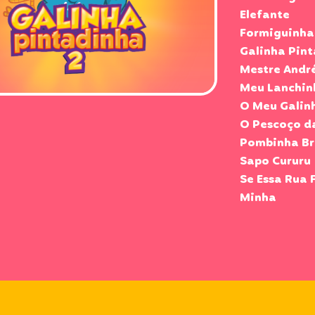
Elefante
Formiguinha
Galinha Pin
Mestre Andr
Meu Lanchin
O Meu Galin
O Pescoço d
Pombinha B
Sapo Cururu
Se Essa Rua 
Minha