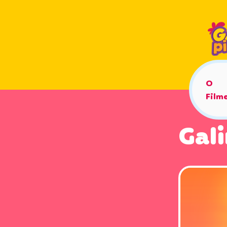
O
Film
Gal