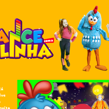
já
ive
s
muita