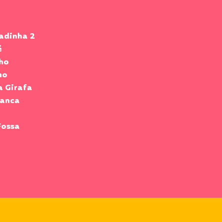
tadinha 2
é
ho
ho
a Girafa
ranca
Fossa