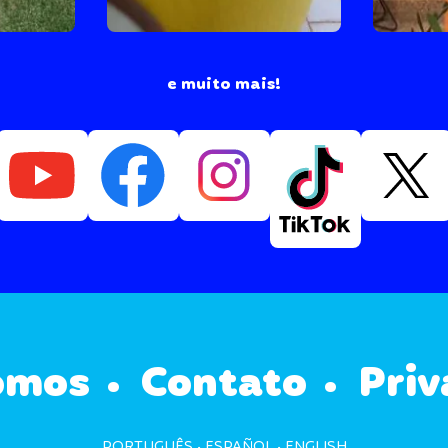
e muito mais!
omos
Contato
Priv
PORTUGUÊS
ESPAÑOL
ENGLISH