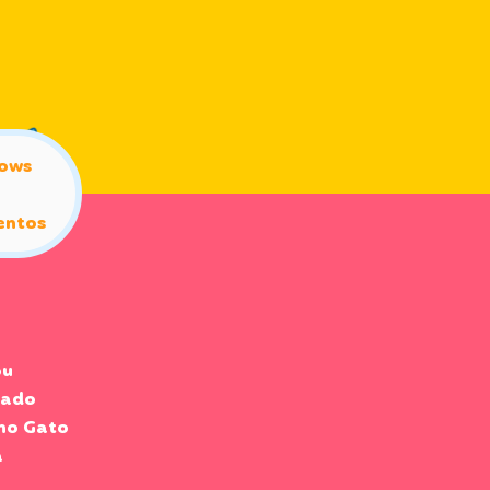
ows
entos
ou
rado
 no Gato
a