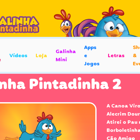
Apps
Sh
Galinha
Vídeos
Loja
e
Letras
&
e
Mini
Jogos
Ev
inha Pintadinha 2
A Canoa Vir
Alecrim Dou
Atirei o Pau
Borboletinh
Cão Amigo