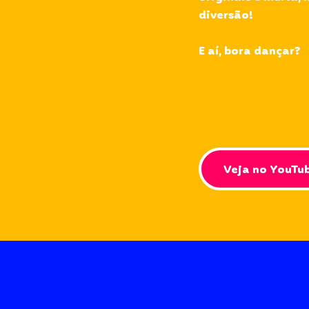
diversão!
E aí, bora dançar?
Veja no YouTu