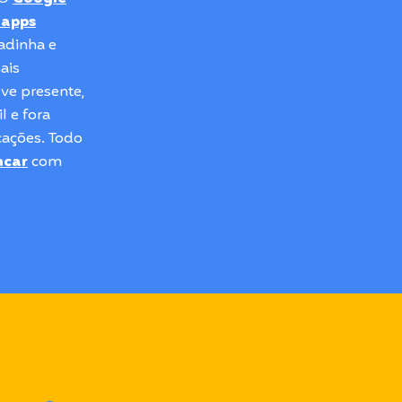
 apps
tadinha e
ais
ve presente,
l e fora
cações. Todo
ncar
com