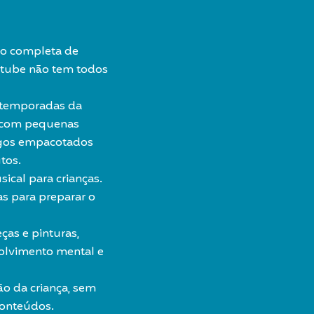
ão completa de
utube não tem todos
3 temporadas da
i com pequenas
jogos empacotados
tos.
ical para crianças.
as para preparar o
as e pinturas,
olvimento mental e
ão da criança, sem
conteúdos.