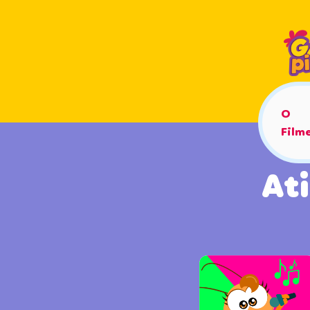
O
Film
At