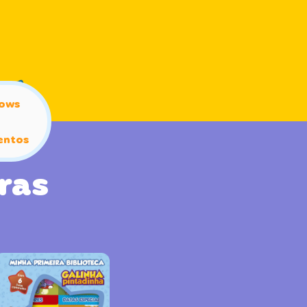
ows
entos
ras