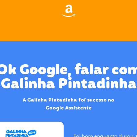
Ok Google, falar co
Galinha Pintadinha
A Galinha Pintadinha foi sucesso no
Google Assistente
Foi bom enquanto durou.