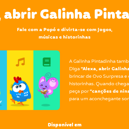
, abrir Galinha Pint
Fale com a Popó e divirta-se com jogos,
músicas e historinhas
A Galinha Pintadinha ta
Diga
“Alexa, abrir Galin
brincar de Ovo Surpresa e 
historinhas. Quando chegar
peça por
“canções de nin
para um aconchegante son
Disponível em