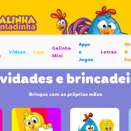
Apps
Sh
Galinha
Vídeos
Loja
e
Letras
&
e
Mini
Jogos
Ev
ividades e brincadei
Brinque com as próprias mãos