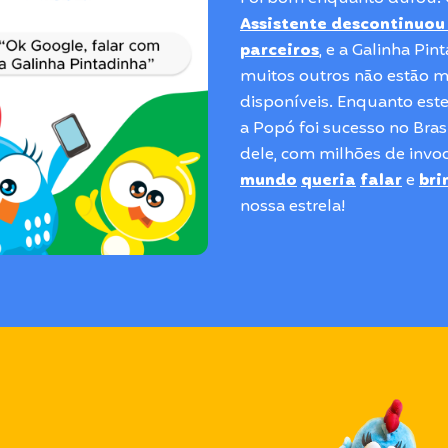
Assistente descontinuou
parceiros
, e a Galinha Pin
muitos outros não estão m
disponíveis. Enquanto este
a Popó foi sucesso no Brasi
dele, com milhões de invo
mundo
queria
falar
e
bri
nossa estrela!