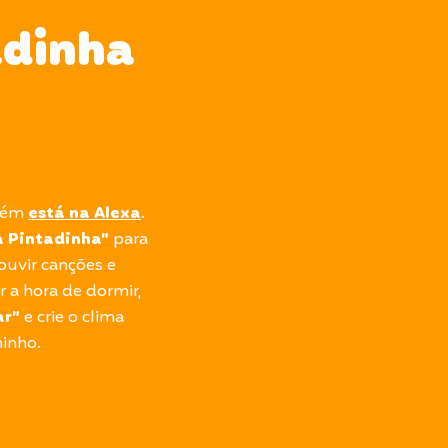
adinha
mbém
está na Alexa
.
ha Pintadinha”
para
ouvir canções e
 a hora de dormir,
ar”
e crie o clima
inho.