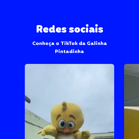
Redes sociais
Conheça o TikTok da Galinha
Pintadinha