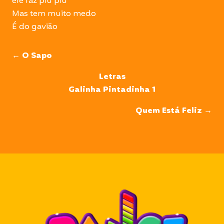
ele faz piu piu
Mas tem muito medo
É do gavião
← O Sapo
Letras
Galinha Pintadinha 1
Quem Está Feliz →