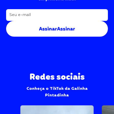
Assinar
Assinar
Redes sociais
Conheça o TikTok da Galinha
Pintadinha